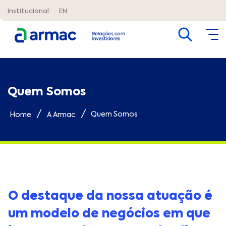
Institucional
EN
Quem Somos
/
/
Quem Somos
Home
A Armac
O destaque da nossa atuação é
um modelo de negócios em que