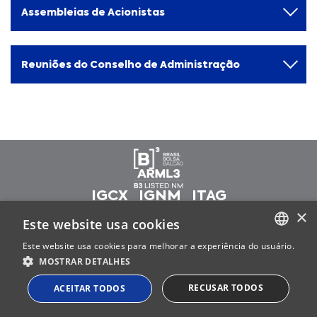
Assembleias de Acionistas
Reuniões do Conselho de Administração
Informações
Serviços aos
Financeiras
Investidores
IGCX
IGNM
ITAG
Central de
Governança
Fale com RI
Resultados
×
Corporativa
Powered by MZ
Este website usa cookies
Cadastre-se
A Armac
Comunicados e
Conselho de
no Mailing
Este website usa cookies para melhorar a experiência do usuário.
Fatos Relevantes
PORTUGUESE
Administração e
MOSTRAR DETALHES
Quem
Calendário
Documentos CVM
Diretoria
Somos
ENGLISH
de Eventos
RECUSAR TODOS
ACEITAR TODOS
Apresentações
Composição
Histórico
Cobertura de
Acionária
Emissões no