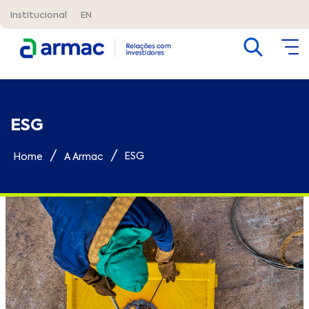
Institucional
EN
ESG
/
/
ESG
Home
A Armac