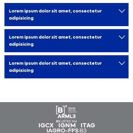
Lorem ipsum dolor sit amet, consectetur
adipisicing
Lorem ipsum dolor sit amet, consectetur
adipisicing
Lorem ipsum dolor sit amet, consectetur
adipisicing
Informações
Serviços aos
Financeiras
Investidores
IGCX
IGNM
ITAG
Central de
Governança
Fale com RI
Resultados
Corporativa